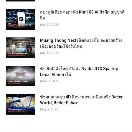
สมรภูมิเดือด ถอดรหัส Kimi K3 AI ม้ามืด สัญชาติ
จีน
July 27, 2026
Muang Thong Next เน็ตที่แรงขึ้น จะช่วยสร้าง
เมืองอัจฉริยะได้จริงไหม
July 16, 2026
ชิป SoC ตัวใหม่ เปิดตัว Nvidia RTX Spark ชู
Local AI พกพาได้
June 5, 2026
ข้ามเวลาแบบ 4D นิทรรศการเสมือนจริง Better
World, Better Future
May 2, 2026