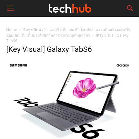
Home
ซัมซุงเปิดตัว “กาแลคซี่ แท็บ เอส 6” ปลดปล่อยความคิดสร้างสรรค์ไร้
ขอบเขต เติมเต็มประสิทธิภาพการทำงานทุกที่ทุกเวลา
[Key Visual] Galaxy
TabS6
[Key Visual] Galaxy TabS6