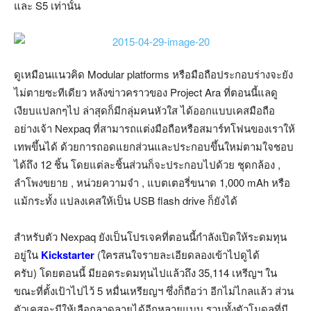
และ S5 เท่านั้น
ดูเหมือนแนวคิด Modular platforms หรือมือถือประกอบร่างจะยัง
ไม่ตายซะทีเดียว หลังข่าวคราวของ Project Ara ที่ตอนนี้แลดู
เงียบแปลกๆไป ล่าสุดก็มีกลุ่มคนหัวใส ได้ออกแบบเคสมือถือ
อย่างเจ้า Nexpaq ที่สามารถแต่งมือถือหรือสมาร์ทโฟนของเราให้
เทพขึ้นได้ ด้วยการถอดแยกส่วนและประกอบขึ้นใหม่ตามใจชอบ
ได้ถึง 12 ชิ้น โดยแต่ละชิ้นส่วนก็จะประกอบไปด้วย ชุดกล้อง ,
ลำโพงขยาย , หน่วยความจำ , แบตเตอรี่ขนาด 1,000 mAh หรือ
แม้กระทั้ง แปลงเคสให้เป็น USB flash drive ก็ยังได้
สำหรับตัว Nexpaq ยังเป็นโปรเจคที่ตอนนี้กำลังเปิดให้ระดมทุน
อยู่ใน
Kickstarter
(ใครสนใจรายละเอียดลองเข้าไปดูได้
ครับ) โดยตอนนี้ มียอดระดมทุนไปแล้วถึง 35,114 เหรีญฯ ใน
ขณะที่ตั้งเป้าไปไว้ 5 หมื่นเหรียญฯ ซึ่งก็ถือว่า อีกไม่ไกลแล้ว ส่วน
ตัวเคสจะมีให้เลือกลวดลายได้อีกหลายแบบ รวมทั้งตัวโมดูลที่มี