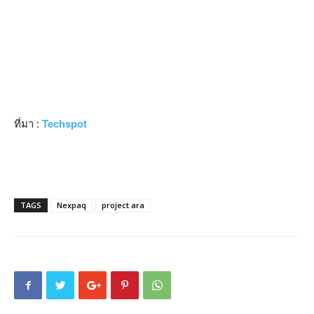
ที่มา :
Techspot
TAGS
Nexpaq
project ara