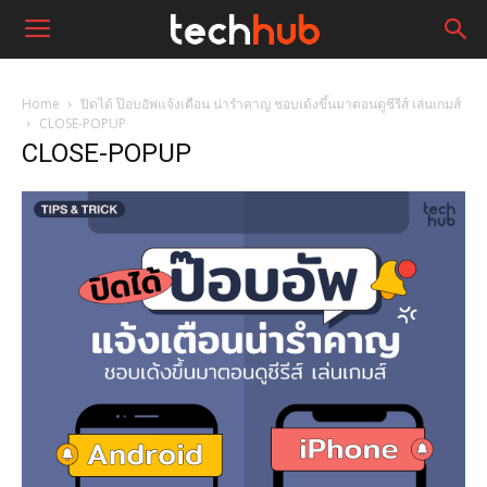
Home
ปิดได้ ป๊อบอัพแจ้งเตือน น่ารำคาญ ชอบเด้งขึ้นมาตอนดูซีรีส์ เล่นเกมส์
CLOSE-POPUP
CLOSE-POPUP