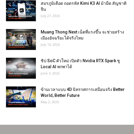
สมรภูมิเดือด ถอดรหัส Kimi K3 AI ม้ามืด สัญชาติ
จีน
July 27, 2026
Muang Thong Next เน็ตที่แรงขึ้น จะช่วยสร้าง
เมืองอัจฉริยะได้จริงไหม
July 16, 2026
ชิป SoC ตัวใหม่ เปิดตัว Nvidia RTX Spark ชู
Local AI พกพาได้
June 5, 2026
ข้ามเวลาแบบ 4D นิทรรศการเสมือนจริง Better
World, Better Future
May 2, 2026