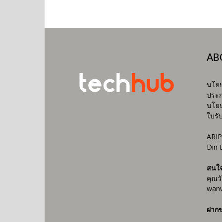
AB
นโยบ
ประก
นโยบ
ใบรั
ARIP
Din 
สนใ
คุณว
wanv
ฝากข