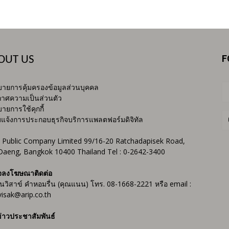
F
OUT US
ายการคุ้มครองข้อมูลส่วนบุคคล
าศความเป็นส่วนตัว
ายการใช้คุกกี้
บแจ้งการประกอบธุรกิจบริการแพลตฟอร์มดิจิทัล
 Public Company Limited 99/16-20 Ratchadapisek Road,
Daeng, Bangkok 10400 Thailand Tel : 0-2642-3400
จลงโฆษณาติดต่อ
ันวิสาข์ คำหอมรื่น (คุณแนน) โทร. 08-1668-2221 หรือ email :
isak@arip.co.th
่าวประชาสัมพันธ์