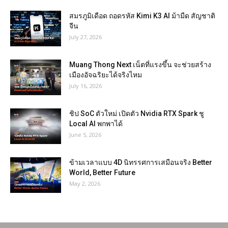
สมรภูมิเดือด ถอดรหัส Kimi K3 AI ม้ามืด สัญชาติ
จีน
July 27, 2026
Muang Thong Next เน็ตที่แรงขึ้น จะช่วยสร้าง
เมืองอัจฉริยะได้จริงไหม
July 16, 2026
ชิป SoC ตัวใหม่ เปิดตัว Nvidia RTX Spark ชู
Local AI พกพาได้
June 5, 2026
ข้ามเวลาแบบ 4D นิทรรศการเสมือนจริง Better
World, Better Future
May 2, 2026