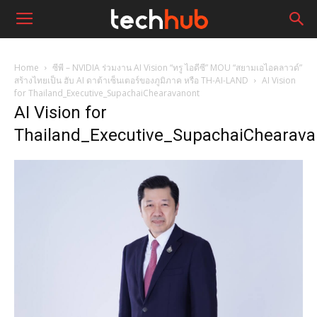
Home
ซีพี – NVIDIA ร่วมงาน AI Vision “ทรู ไอดีซี” MOU “สยามเอไอคลาวด์”
สร้างไทยเป็น ฮับ AI ดาต้าเซ็นเตอร์ของภูมิภาค หรือ TH-AI-LAND
AI Vision
for Thailand_Executive_SupachaiChearavanont
AI Vision for
Thailand_Executive_SupachaiChearava