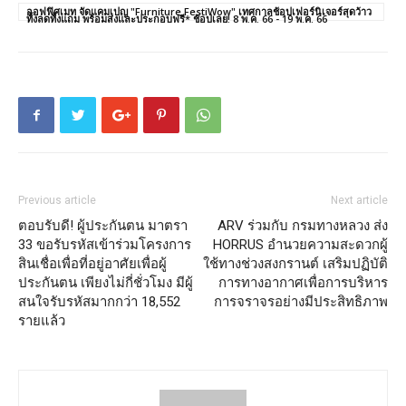
ออฟฟิศเมท จัดแคมเปญ "Furniture FestiWow" เทศกาลช้อปเฟอร์นิเจอร์สุดว้าว
ทั้งลดทั้งแถม พร้อมส่งและประกอบฟรี* ช้อปเลย! 8 พ.ค. 66 - 19 พ.ค. 66
Previous article
Next article
ตอบรับดี! ผู้ประกันตน มาตรา
ARV ร่วมกับ กรมทางหลวง ส่ง
33 ขอรับรหัสเข้าร่วมโครงการ
HORRUS อำนวยความสะดวกผู้
สินเชื่อเพื่อที่อยู่อาศัยเพื่อผู้
ใช้ทางช่วงสงกรานต์ เสริมปฏิบัติ
ประกันตน เพียงไม่กี่ชั่วโมง มีผู้
การทางอากาศเพื่อการบริหาร
สนใจรับรหัสมากกว่า 18,552
การจราจรอย่างมีประสิทธิภาพ
รายแล้ว