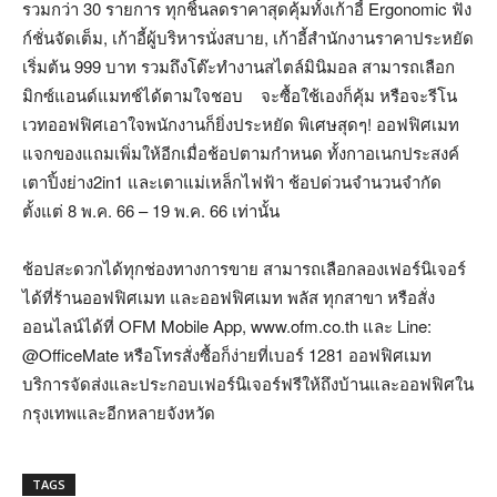
รวมกว่า 30 รายการ ทุกชิ้นลดราคาสุดคุ้มทั้งเก้าอี้ Ergonomic ฟัง
ก์ชั่นจัดเต็ม, เก้าอี้ผู้บริหารนั่งสบาย, เก้าอี้สำนักงานราคาประหยัด
เริ่มต้น 999 บาท รวมถึงโต๊ะทำงานสไตล์มินิมอล สามารถเลือก
มิกซ์แอนด์แมทช์ได้ตามใจชอบ จะซื้อใช้เองก็คุ้ม หรือจะรีโน
เวทออฟฟิศเอาใจพนักงานก็ยิ่งประหยัด พิเศษสุดๆ! ออฟฟิศเมท
แจกของแถมเพิ่มให้อีกเมื่อช้อปตามกำหนด ทั้งกาอเนกประสงค์
เตาปิ้งย่าง2in1 และเตาแม่เหล็กไฟฟ้า ช้อปด่วนจำนวนจำกัด
ตั้งแต่ 8 พ.ค. 66 – 19 พ.ค. 66 เท่านั้น
ช้อปสะดวกได้ทุกช่องทางการขาย สามารถเลือกลองเฟอร์นิเจอร์
ได้ที่ร้านออฟฟิศเมท และออฟฟิศเมท พลัส ทุกสาขา หรือสั่ง
ออนไลน์ได้ที่ OFM Mobile App, www.ofm.co.th และ Line:
@OfficeMate หรือโทรสั่งซื้อก็ง่ายที่เบอร์ 1281 ออฟฟิศเมท
บริการจัดส่งและประกอบเฟอร์นิเจอร์ฟรีให้ถึงบ้านและออฟฟิศใน
กรุงเทพและอีกหลายจังหวัด
TAGS