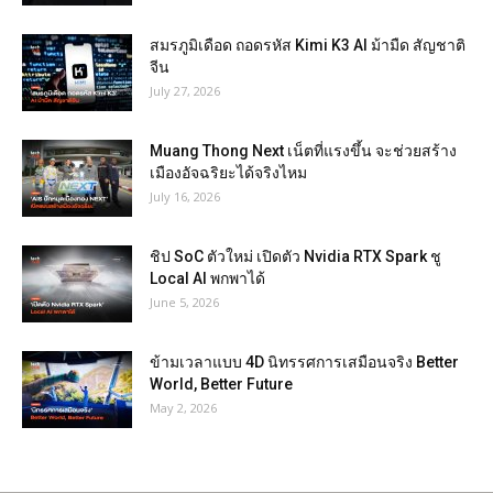
สมรภูมิเดือด ถอดรหัส Kimi K3 AI ม้ามืด สัญชาติ
จีน
July 27, 2026
Muang Thong Next เน็ตที่แรงขึ้น จะช่วยสร้าง
เมืองอัจฉริยะได้จริงไหม
July 16, 2026
ชิป SoC ตัวใหม่ เปิดตัว Nvidia RTX Spark ชู
Local AI พกพาได้
June 5, 2026
ข้ามเวลาแบบ 4D นิทรรศการเสมือนจริง Better
World, Better Future
May 2, 2026