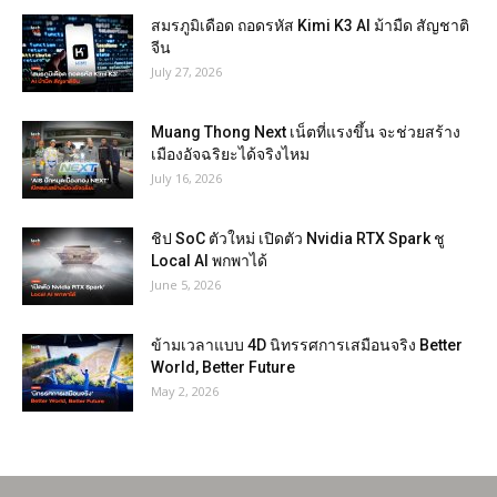
สมรภูมิเดือด ถอดรหัส Kimi K3 AI ม้ามืด สัญชาติ
จีน
July 27, 2026
Muang Thong Next เน็ตที่แรงขึ้น จะช่วยสร้าง
เมืองอัจฉริยะได้จริงไหม
July 16, 2026
ชิป SoC ตัวใหม่ เปิดตัว Nvidia RTX Spark ชู
Local AI พกพาได้
June 5, 2026
ข้ามเวลาแบบ 4D นิทรรศการเสมือนจริง Better
World, Better Future
May 2, 2026