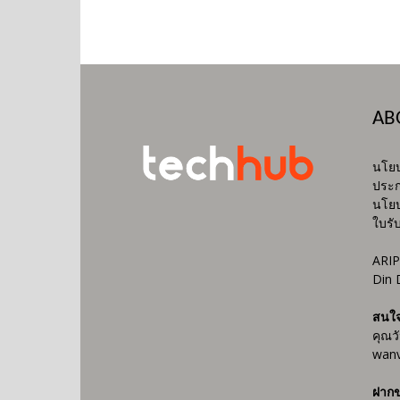
AB
นโยบ
ประก
นโยบ
ใบรั
ARIP
Din 
สนใ
คุณว
wanv
ฝากข