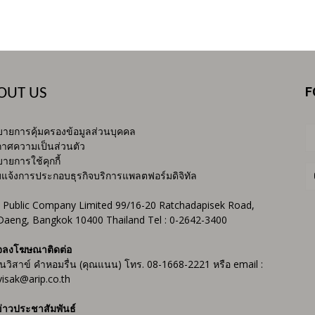
F
OUT US
ายการคุ้มครองข้อมูลส่วนบุคคล
าศความเป็นส่วนตัว
ายการใช้คุกกี้
บแจ้งการประกอบธุรกิจบริการแพลตฟอร์มดิจิทัล
 Public Company Limited 99/16-20 Ratchadapisek Road,
Daeng, Bangkok 10400 Thailand Tel : 0-2642-3400
จลงโฆษณาติดต่อ
ันวิสาข์ คำหอมรื่น (คุณแนน) โทร. 08-1668-2221 หรือ email :
isak@arip.co.th
่าวประชาสัมพันธ์