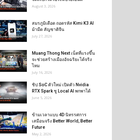
August 3, 2026
สมรภูมิเดือด ถอดรหัส Kimi K3 AI
ม้ามืด สัญชาติจีน
July 27, 2026
Muang Thong Next เน็ตที่แรงขึ้น
จะช่วยสร้างเมืองอัจฉริยะได้จริง
ไหม
July 16, 2026
ชิป SoC ตัวใหม่ เปิดตัว Nvidia
RTX Spark ชู Local AI พกพาได้
June 5, 2026
ข้ามเวลาแบบ 4D นิทรรศการ
เสมือนจริง Better World, Better
Future
May 2, 2026