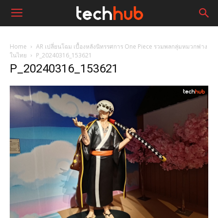
Home
AR เปลี่ยนโฉม เบื้องหลังนิทรรศการ One Piece รวมพลกลุ่มหมวกฟาง
ในไทย
P_20240316_153621
P_20240316_153621