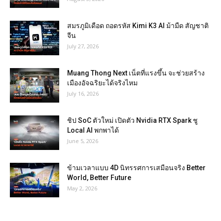
สมรภูมิเดือด ถอดรหัส Kimi K3 AI ม้ามืด สัญชาติ
จีน
July 27, 2026
Muang Thong Next เน็ตที่แรงขึ้น จะช่วยสร้าง
เมืองอัจฉริยะได้จริงไหม
July 16, 2026
ชิป SoC ตัวใหม่ เปิดตัว Nvidia RTX Spark ชู
Local AI พกพาได้
June 5, 2026
ข้ามเวลาแบบ 4D นิทรรศการเสมือนจริง Better
World, Better Future
May 2, 2026