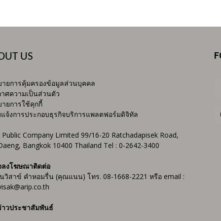
F
OUT US
ายการคุ้มครองข้อมูลส่วนบุคคล
าศความเป็นส่วนตัว
ายการใช้คุกกี้
บแจ้งการประกอบธุรกิจบริการแพลตฟอร์มดิจิทัล
 Public Company Limited 99/16-20 Ratchadapisek Road,
Daeng, Bangkok 10400 Thailand Tel : 0-2642-3400
จลงโฆษณาติดต่อ
ันวิสาข์ คำหอมรื่น (คุณแนน) โทร. 08-1668-2221 หรือ email :
isak@arip.co.th
่าวประชาสัมพันธ์