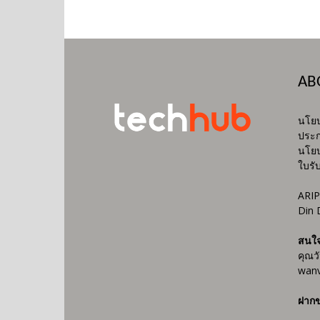
AB
นโยบ
ประก
นโยบ
ใบรั
ARIP
Din 
สนใ
คุณว
wanv
ฝากข