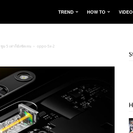
TREND
HOW TO
VIDEO
ม 5 เท่าก็ยังชัดเจน
oppo-5x-2
S
H