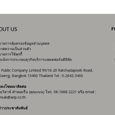
F
OUT US
ายการคุ้มครองข้อมูลส่วนบุคคล
าศความเป็นส่วนตัว
ายการใช้คุกกี้
บแจ้งการประกอบธุรกิจบริการแพลตฟอร์มดิจิทัล
 Public Company Limited 99/16-20 Ratchadapisek Road,
Daeng, Bangkok 10400 Thailand Tel : 0-2642-3400
จลงโฆษณาติดต่อ
ันวิสาข์ คำหอมรื่น (คุณแนน) โทร. 08-1668-2221 หรือ email :
isak@arip.co.th
่าวประชาสัมพันธ์