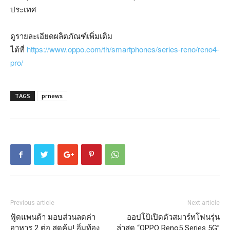
ประเทศ
ดูรายละเอียดผลิตภัณฑ์เพิ่มเติม
ได้ที่
https://www.oppo.com/th/smartphones/series-reno/reno4-
pro/
TAGS
prnews
Previous article
Next article
ฟู้ดแพนด้า มอบส่วนลดค่า
ออปโป้เปิดตัวสมาร์ทโฟนรุ่น
อาหาร 2 ต่อ สุดคุ้ม! อิ่มท้อง
ล่าสุด “OPPO Reno5 Series 5G”