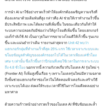
การนำ AI มาใช้อย่างรวดเร็วทำให้องค์กรต้องเผชิญความจริงที่
ต้องแลกมาด้วยเดิมพันที่สูง กล่าวคือ AI ช่วยให้เราทำงานเร็วขึ้น
มีประสิทธิภาพ และได้ผลงานที่เพิ่มขึ้น ในขณะเดียวกันก็ทำให้
ระบบความปลอดภัยมีช่องว่างให้ถูกโจมตีเพิ่มขึ้น โดยแฮกเกอร์
เองก็กำลังใช้ AI เป็นอาวุธในการขยายวงโจมตีให้เร็วขึ้น รุนแรง
ขึ้น และแม่นยำกว่าเดิม รายงานล่าสุดจาก
Unit 42 พบว่า
แฮกเกอร์กลุ่มที่ทำงานเร็วที่สุด 25% แรก ใช้เวลาเจาะระบบและ
ขโมยข้อมูลสำคัญขององค์กรออกไปได้ในเวลาเพียงแค่ชั่วโมง
เศษ ๆ เท่านั้น ซึ่งเร็วขึ้นกว่าปีก่อนที่เคยใช้เวลาในการเจาะระบบ
ถึง 4.8 ชั่วโมง
นอกจากนี้ ความกังวลเกี่ยวกับโมเดล AI รุ่นใหม่ ๆ
(Frontier AI) ก็เพิ่มสูงขึ้นเรื่อย ๆ เพราะโมเดลรุ่นใหม่มีความฉลาด
ถึงขั้นช่วยแฮกเกอร์หาช่องโหว่ในโค้ดคอมพิวเตอร์และสร้างวิธี
เจาะระบบได้เอง ส่งผลให้ระยะเวลาที่ใช้ในการโจมตีลดลงอย่าง
มหาศาล
ด้วยความก้าวหน้าอย่างรวดเร็วของโมเดล AI ที่ซับซ้อนและล้ำ