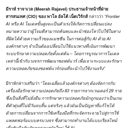
มีราห์ ราจาเวล (
Meerah Rajavel) ประธานเจ้าหน้าที่ฝ่าย
สารสนเทศ (CIO) ของ พาโล อัลโต้ เน็ตเวิร์กส์
กล่าวว่า
“Frontier
AI หรือ AI โมเดลขั้นสูงจะเป็นตัวเร่งให้เกิดการเปลี่ยนแปลง
หมายความว่าผู้โจมตีสามารถค้นพบและนำช่องโหว่ไปใช้ในทาง
ที่ผิดได้ด้วยความเร็วของแมชชีน ในการต่อสู้กับ AI ด้วย AI
องค์กรต่างๆ จำเป็นต้องเปลี่ยนไปใช้แนวทางที่เน้นการพัฒนา
ระบบรักษาความปลอดภัยตั้งแต่ต้น – โดยการบูรณาการโมเดล
เหล่านี้เข้ากับวงจรการพัฒนาซอฟต์แวร์ เพื่อเจาะระบบและรักษา
ความปลอดภัยของซอฟต์แวร์ก่อนที่จะนำไปใช้งานจริง”
มีราห์กล่าวเสริมว่า
“โดยเฉลี่ยแล้วองค์กรต่างๆ ต้องจัดการกับ
เครื่องมือรักษาความปลอดภัยถึง 83 รายการจากเวนเดอร์ 29 ราย
ซึ่งเป็นสิ่งที่ไม่ยั่งยืน การรักษาความปลอดภัยมักถูกมองว่าเป็นเกม
ตีตัวตุ่นที่ไม่มีวันจบสิ้น แต่จริงๆ แล้วมันเป็นปัญหาที่แก้ไขได้
ด้วยการเปลี่ยนจากการใช้เครื่องมือที่กระจัดกระจายไปสู่การใช้
แพลตฟอร์มแบบครบวงจร ซึ่งสามารถทำงานได้แบบเรียลไทม์
เพื่อรับมือกับภัยคุกคามสมัยใหม่ ใช้ AI