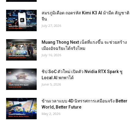
สมรภูมิเดือด ถอดรหัส Kimi K3 AI ม้ามืด สัญชาติ
จีน
July 27, 2026
Muang Thong Next เน็ตที่แรงขึ้น จะช่วยสร้าง
เมืองอัจฉริยะได้จริงไหม
July 16, 2026
ชิป SoC ตัวใหม่ เปิดตัว Nvidia RTX Spark ชู
Local AI พกพาได้
June 5, 2026
ข้ามเวลาแบบ 4D นิทรรศการเสมือนจริง Better
World, Better Future
May 2, 2026