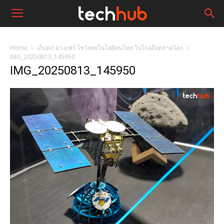
Home
เก็บตก อว.แฟร์ โชว์เทคโนโลยีคนไทย ไปไกลถึงตลาดโลก
IMG_20250813_145950
IMG_20250813_145950