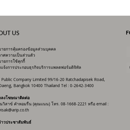
F
OUT US
ายการคุ้มครองข้อมูลส่วนบุคคล
าศความเป็นส่วนตัว
ายการใช้คุกกี้
บแจ้งการประกอบธุรกิจบริการแพลตฟอร์มดิจิทัล
 Public Company Limited 99/16-20 Ratchadapisek Road,
Daeng, Bangkok 10400 Thailand Tel : 0-2642-3400
จลงโฆษณาติดต่อ
ันวิสาข์ คำหอมรื่น (คุณแนน) โทร. 08-1668-2221 หรือ email :
isak@arip.co.th
่าวประชาสัมพันธ์