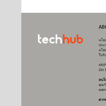
AB
นโยบ
ประก
นโยบ
ใบรั
ARIP
Din 
สนใ
คุณว
wanv
ฝากข