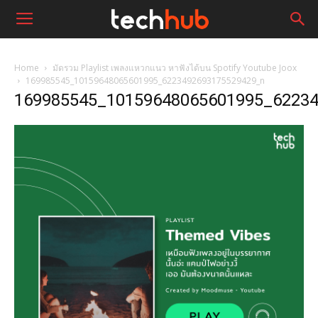
Home
มัดรวม Playlist เพลงแหวกแนว หาฟังได้บน Spotify Youtube Joox
169985545_10159648065601995_6223492693175529429_n
169985545_10159648065601995_6223