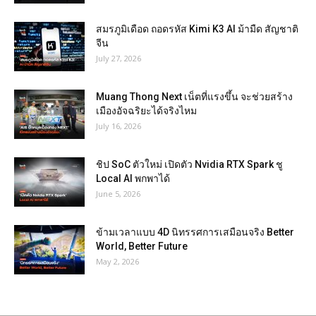
สมรภูมิเดือด ถอดรหัส Kimi K3 AI ม้ามืด สัญชาติ
จีน
July 27, 2026
Muang Thong Next เน็ตที่แรงขึ้น จะช่วยสร้าง
เมืองอัจฉริยะได้จริงไหม
July 16, 2026
ชิป SoC ตัวใหม่ เปิดตัว Nvidia RTX Spark ชู
Local AI พกพาได้
June 5, 2026
ข้ามเวลาแบบ 4D นิทรรศการเสมือนจริง Better
World, Better Future
May 2, 2026