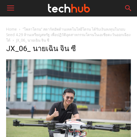
Home
“โพลาโดรน” สตาร์ทอัพด้านเทคโนโลยีโดรน ได้รับเงินลงทุนในรอบ
Seed 4.29 ล้านเหรียญสหรัฐ เพื่อปฏิวัติอุตสาหกรรมโดรนในเอเชียตะวันออกเฉียง
ใต้
JX_06_ นายเฉิน จิน ซี
JX_06_ นายเฉิน จิน ซี