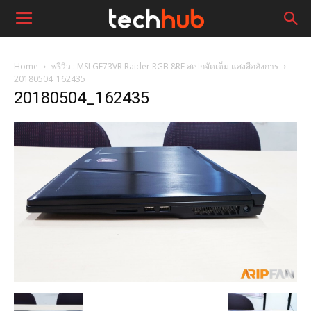
Home
พรีวิว : MSI GE73VR Raider RGB 8RF สเปกจัดเต็ม แสงสีอลังการ
20180504_162435
20180504_162435