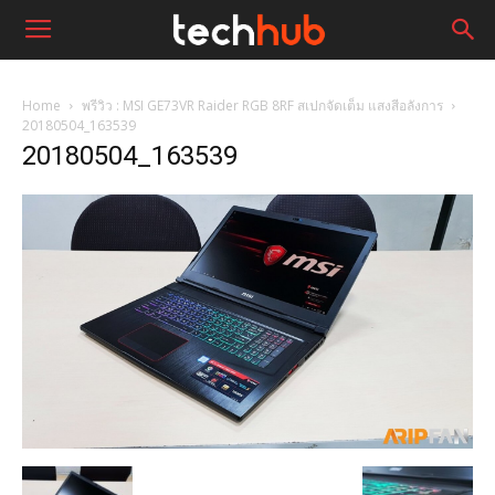
Home
พรีวิว : MSI GE73VR Raider RGB 8RF สเปกจัดเต็ม แสงสีอลังการ
20180504_163539
20180504_163539