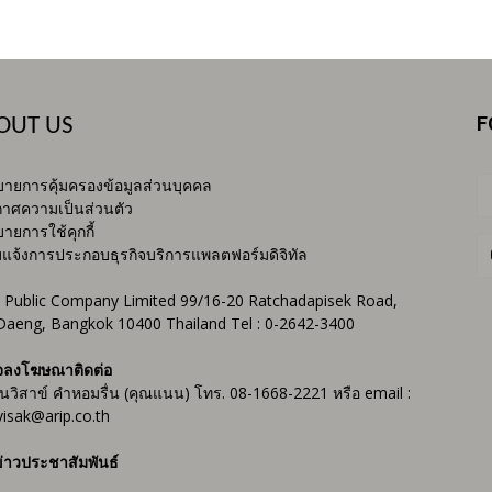
F
OUT US
ายการคุ้มครองข้อมูลส่วนบุคคล
าศความเป็นส่วนตัว
ายการใช้คุกกี้
บแจ้งการประกอบธุรกิจบริการแพลตฟอร์มดิจิทัล
 Public Company Limited 99/16-20 Ratchadapisek Road,
Daeng, Bangkok 10400 Thailand Tel : 0-2642-3400
จลงโฆษณาติดต่อ
ันวิสาข์ คำหอมรื่น (คุณแนน) โทร. 08-1668-2221 หรือ email :
isak@arip.co.th
่าวประชาสัมพันธ์