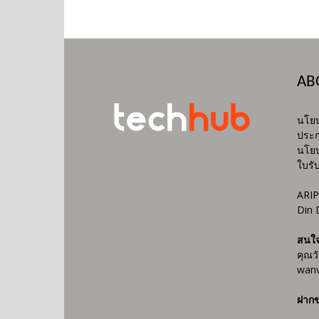
AB
นโยบ
ประก
นโยบ
ใบรั
ARIP
Din 
สนใ
คุณว
wanv
ฝากข