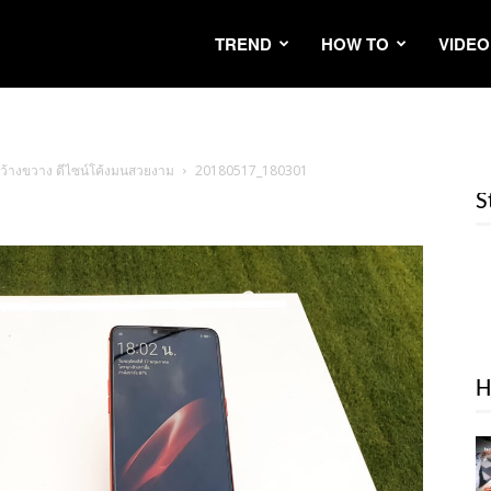
TREND
HOW TO
VIDEO
อกว้างขวาง ดีไซน์โค้งมนสวยงาม
20180517_180301
S
H