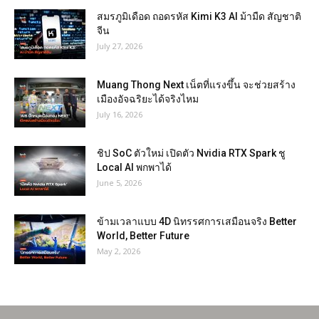
สมรภูมิเดือด ถอดรหัส Kimi K3 AI ม้ามืด สัญชาติ
จีน
July 27, 2026
Muang Thong Next เน็ตที่แรงขึ้น จะช่วยสร้าง
เมืองอัจฉริยะได้จริงไหม
July 16, 2026
ชิป SoC ตัวใหม่ เปิดตัว Nvidia RTX Spark ชู
Local AI พกพาได้
June 5, 2026
ข้ามเวลาแบบ 4D นิทรรศการเสมือนจริง Better
World, Better Future
May 2, 2026