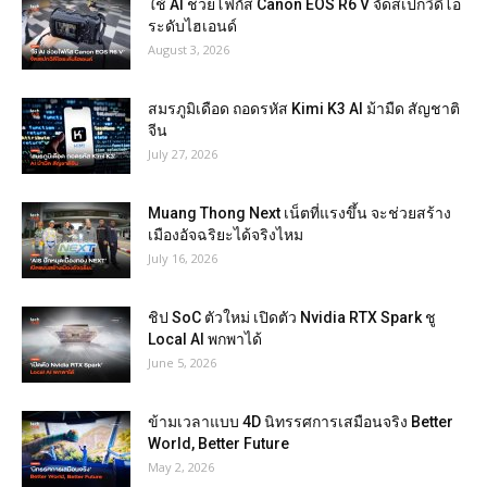
ใช้ AI ช่วยโฟกัส Canon EOS R6 V จัดสเปกวิดีโอ
ระดับไฮเอนด์
August 3, 2026
สมรภูมิเดือด ถอดรหัส Kimi K3 AI ม้ามืด สัญชาติ
จีน
July 27, 2026
Muang Thong Next เน็ตที่แรงขึ้น จะช่วยสร้าง
เมืองอัจฉริยะได้จริงไหม
July 16, 2026
ชิป SoC ตัวใหม่ เปิดตัว Nvidia RTX Spark ชู
Local AI พกพาได้
June 5, 2026
ข้ามเวลาแบบ 4D นิทรรศการเสมือนจริง Better
World, Better Future
May 2, 2026