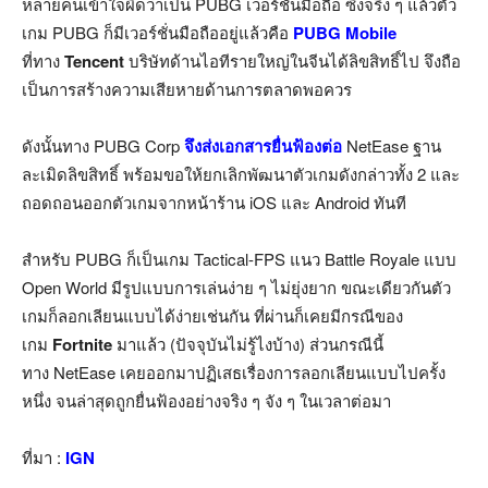
หลายคนเข้าใจผิดว่าเป็น PUBG เวอร์ชั่นมือถือ ซึ่งจริง ๆ แล้วตัว
เกม PUBG ก็มีเวอร์ชั่นมือถืออยู่แล้วคือ
PUBG Mobile
ที่ทาง
Tencent
บริษัทด้านไอทีรายใหญ่ในจีนได้ลิขสิทธิ์ไป จึงถือ
เป็นการสร้างความเสียหายด้านการตลาดพอควร
ดังนั้นทาง PUBG Corp
จึงส่งเอกสารยื่นฟ้องต่อ
NetEase ฐาน
ละเมิดลิขสิทธิ์ พร้อมขอให้ยกเลิกพัฒนาตัวเกมดังกล่าวทั้ง 2 และ
ถอดถอนออกตัวเกมจากหน้าร้าน iOS และ Android ทันที
สำหรับ PUBG ก็เป็นเกม Tactical-FPS แนว Battle Royale แบบ
Open World มีรูปแบบการเล่นง่าย ๆ ไม่ยุ่งยาก ขณะเดียวกันตัว
เกมก็ลอกเลียนแบบได้ง่ายเช่นกัน ที่ผ่านก็เคยมีกรณีของ
เกม
Fortnite
มาแล้ว (ปัจจุบันไม่รู้ไงบ้าง) ส่วนกรณีนี้
ทาง NetEase เคยออกมาปฏิเสธเรื่องการลอกเลียนแบบไปครั้ง
หนึ่ง จนล่าสุดถูกยื่นฟ้องอย่างจริง ๆ จัง ๆ ในเวลาต่อมา
ที่มา :
IGN