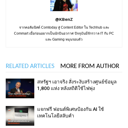
@KBenZ
จากคอลัมนิสต์ Comtoday สู่ Content Editor ใน Techhub และ
Commart เมื่อก่อนอยากเป็นนักบินอวกาศ ปัจจุบันมีจักรวาล IT กับ PC
และ Gaming หมุนรอบตัว
RELATED ARTICLES
MORE FROM AUTHOR
สหรัฐฯ เอาจริง สั่งระงับสร้างศูนย์ข้อมูล
1,800 แห่ง หลังสถิติใช้ไฟพุ่ง
แจกฟรี ฟอนต์พิเศษป้องกัน AI ใช้
เทคโนโลยีสลับคำ