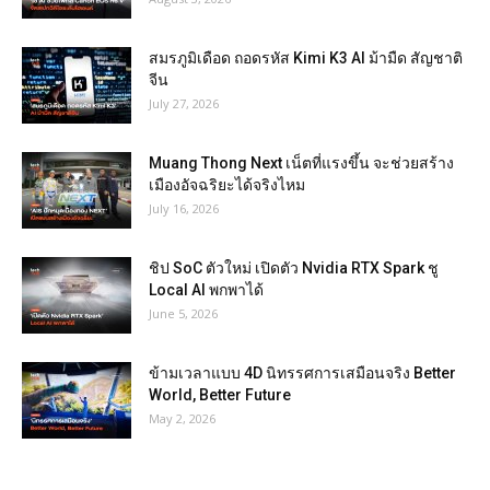
สมรภูมิเดือด ถอดรหัส Kimi K3 AI ม้ามืด สัญชาติ
จีน
July 27, 2026
Muang Thong Next เน็ตที่แรงขึ้น จะช่วยสร้าง
เมืองอัจฉริยะได้จริงไหม
July 16, 2026
ชิป SoC ตัวใหม่ เปิดตัว Nvidia RTX Spark ชู
Local AI พกพาได้
June 5, 2026
ข้ามเวลาแบบ 4D นิทรรศการเสมือนจริง Better
World, Better Future
May 2, 2026