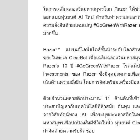
ในการเฉลิมฉลองวันมหาสมุทรโลก Razer ได้ช่วยสน
ออกแบบหุ่นยนต์ AI ใหม่ สำหรับทำความสะอาดพ
ความยั่งยืนด้วยแคมเปญ #GoGreenWithRazer มาส
มากขึ้น
Razer™ แบรนด์ไลฟ์สไตล์ชั้นนำระดับโลกสำห
ขยะในทะเล ClearBot เพื่อเฉลิมฉลองวันมหาสมุทร
Razer’s 10 ปี #GoGreenWithRazer โรดแม็ปควา
Investments ของ Razer ซึ่งมีจุดมุ่งหมายเพื่อสน
เน้นด้านความยั่งยืน โดยการจัดเตรียมเครื่องมื
ด้วยจำนวนพลาสติกประมาณ 11 ล้านตันที่เข้า
ประสบปัญหากับเทคโนโลยีที่ล้าสมัย ต้นทุน แล
จากวิสัยทัศน์ของ AI เพื่อระบุขยะพลาสติกในท
มหาสมุทรเพื่อปกป้องสิ่งมีชีวิตในน้ำ หุ่นยนต์ C
กำจัดด้วยความรับผิดชอบ