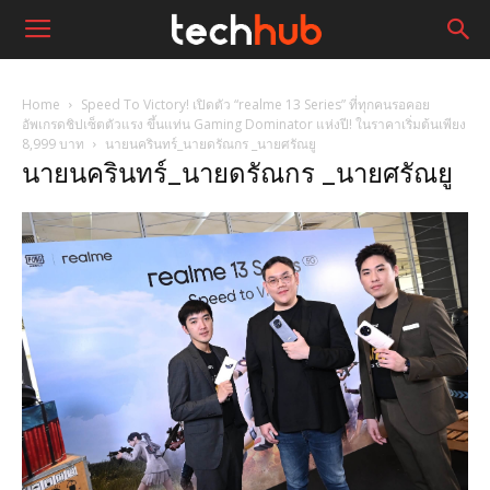
Home
Speed To Victory! เปิดตัว “realme 13 Series” ที่ทุกคนรอคอย
อัพเกรดชิปเซ็ตตัวแรง ขึ้นแท่น Gaming Dominator แห่งปี! ในราคาเริ่มต้นเพียง
8,999 บาท
นายนครินทร์_นายดรัณกร _นายศรัณยู
นายนครินทร์_นายดรัณกร _นายศรัณยู