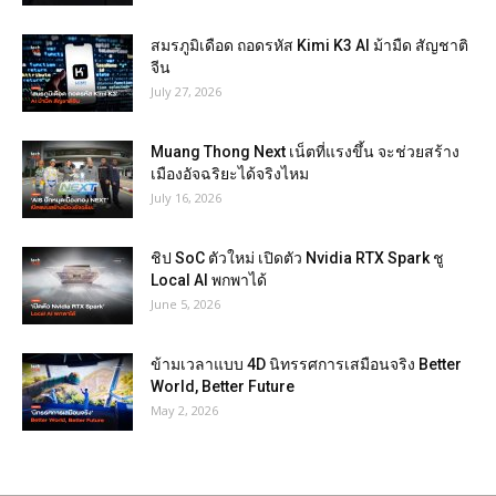
สมรภูมิเดือด ถอดรหัส Kimi K3 AI ม้ามืด สัญชาติ
จีน
July 27, 2026
Muang Thong Next เน็ตที่แรงขึ้น จะช่วยสร้าง
เมืองอัจฉริยะได้จริงไหม
July 16, 2026
ชิป SoC ตัวใหม่ เปิดตัว Nvidia RTX Spark ชู
Local AI พกพาได้
June 5, 2026
ข้ามเวลาแบบ 4D นิทรรศการเสมือนจริง Better
World, Better Future
May 2, 2026