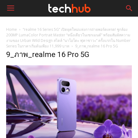
Home
“realme 16 Series 5G” เปิดยุคใหม่แห่งการถ่ายพอร์ตเทรต! ชูกล้อง
200MP LumaColor Portrait Master “หนึ่งเดียวในเซกเมนต์” พร้อมสัมผัสความ
งามของ Urban Wild Design สไตล์ “นาโอโตะ ฟุคาซาวะ” ครั้งแรกใน Number
Series ในราคาเริ่มต้นเพียง 11,999 บาท
9_ภาพ_realme 16 Pro 5G
9_ภาพ_realme 16 Pro 5G