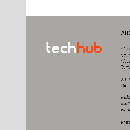
AB
นโยบ
ประก
นโยบ
ใบรั
ARIP
Din 
สนใ
คุณว
wanv
ฝากข