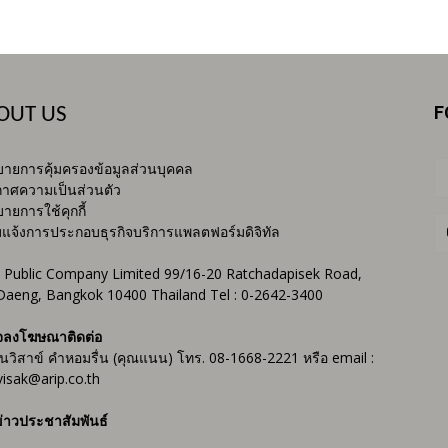
F
OUT US
ายการคุ้มครองข้อมูลส่วนบุคคล
าศความเป็นส่วนตัว
ายการใช้คุกกี้
บแจ้งการประกอบธุรกิจบริการแพลตฟอร์มดิจิทัล
 Public Company Limited 99/16-20 Ratchadapisek Road,
Daeng, Bangkok 10400 Thailand Tel : 0-2642-3400
จลงโฆษณาติดต่อ
ันวิสาข์ คำหอมรื่น (คุณแนน) โทร. 08-1668-2221 หรือ email :
isak@arip.co.th
่าวประชาสัมพันธ์