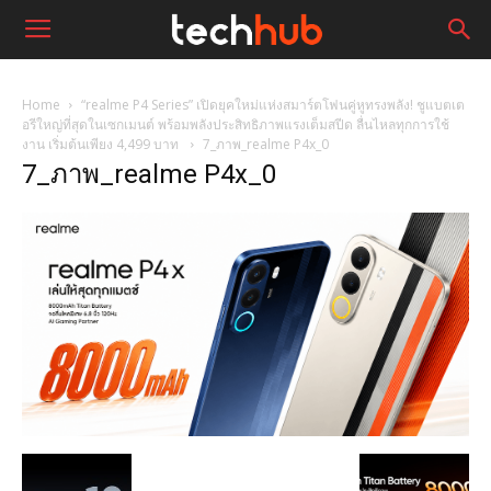
Home
“realme P4 Series” เปิดยุคใหม่แห่งสมาร์ตโฟนคู่หูทรงพลัง! ชูแบตเต
อรีใหญ่ที่สุดในเซกเมนต์ พร้อมพลังประสิทธิภาพแรงเต็มสปีด ลื่นไหลทุกการใช้
งาน เริ่มต้นเพียง 4,499 บาท
7_ภาพ_realme P4x_0
7_ภาพ_realme P4x_0