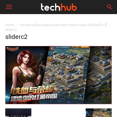
Home
Tencent เตรียมปล่อยเกม Red Alert Online ลงสมาร์ทโฟนเร็ว ๆ นี้
sliderc2
sliderc2