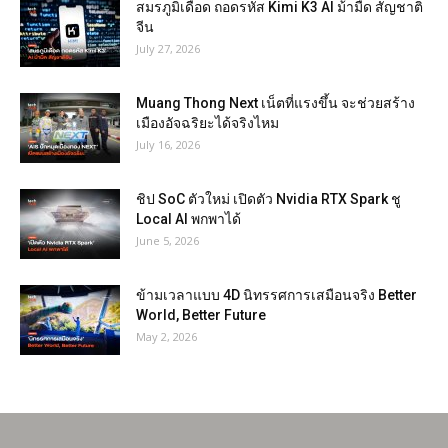
สมรภูมิเดือด ถอดรหัส Kimi K3 AI ม้ามืด สัญชาติ
จีน
July 27, 2026
Muang Thong Next เน็ตที่แรงขึ้น จะช่วยสร้าง
เมืองอัจฉริยะได้จริงไหม
July 16, 2026
ชิป SoC ตัวใหม่ เปิดตัว Nvidia RTX Spark ชู
Local AI พกพาได้
June 5, 2026
ข้ามเวลาแบบ 4D นิทรรศการเสมือนจริง Better
World, Better Future
May 2, 2026