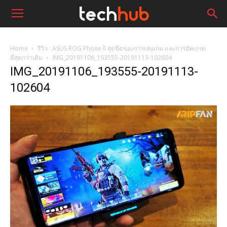
Home
รีวิว : ASUS ROG Phone ll สุดขีดของการเล่นเกม และการอัพเกรด
ที่สุดกว่าเดิม
IMG_20191106_193555-20191113-102604
IMG_20191106_193555-20191113-
102604