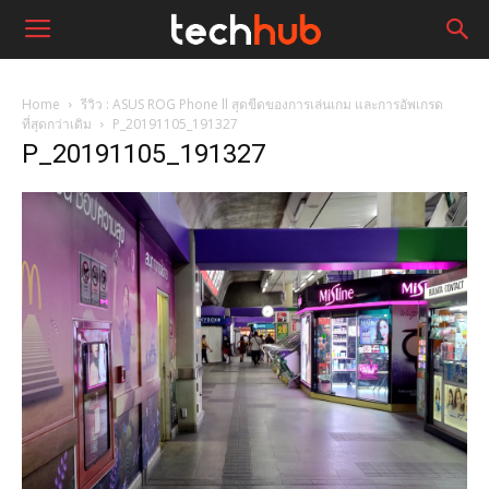
Home
รีวิว : ASUS ROG Phone ll สุดขีดของการเล่นเกม และการอัพเกรด
ที่สุดกว่าเดิม
P_20191105_191327
P_20191105_191327