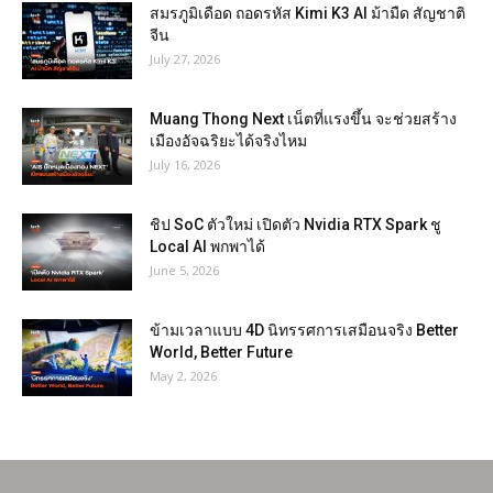
สมรภูมิเดือด ถอดรหัส Kimi K3 AI ม้ามืด สัญชาติ
จีน
July 27, 2026
Muang Thong Next เน็ตที่แรงขึ้น จะช่วยสร้าง
เมืองอัจฉริยะได้จริงไหม
July 16, 2026
ชิป SoC ตัวใหม่ เปิดตัว Nvidia RTX Spark ชู
Local AI พกพาได้
June 5, 2026
ข้ามเวลาแบบ 4D นิทรรศการเสมือนจริง Better
World, Better Future
May 2, 2026