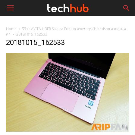
Home
รีวิว : AVITA LIBER Sakura Edition ลายซากุระโปรยปราย สวยสะดุด
ตา
20181015_162533
20181015_162533