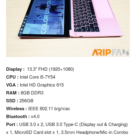
Display :
13.3″ FHD (1920×1080)
CPU :
Intel Core i5-7Y54
VGA :
Intel HD Graphics 615
RAM :
8GB DDR3
SSD :
256GB
Wireless :
IEEE 802.11 b/g/n/ac
Bluetooth :
v4.0
Port :
USB 3.0 x 2, USB 3.0 Type-C (Display out & Charging)
x 1, MicroSD Card slot x 1, 3.5mm Headphone/Mic-in Combo