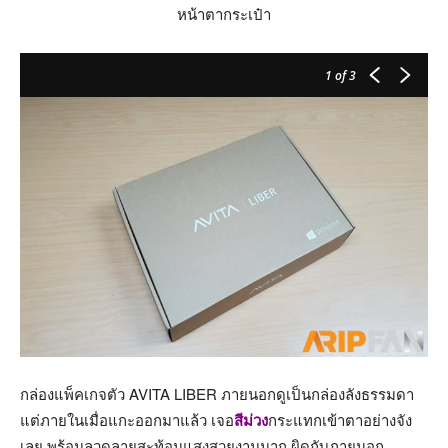
หน้าตากระเป๋า
1
of 3
กล่องแพ็คเกจตัว AVITA LIBER ภายนอกดูเป็นกล่องลังธรรมดา
แต่ภายในเมื่อแกะออกมาแล้ว เจอ
สีม่วง
กระแทกเข้าตาอย่างจัง
เลย พร้อมลวดลายสะท้อนแสงสวยงามมาก ผิดกับภายนอก