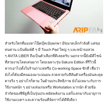
สำหรับใครที่มองหาโน๊ตบุ๊คเน้นพกพา มีขนาดเล็กกำลังดี แต่ขอ
ทนทาน แป้นพิมพ์ดี ๆ มี Touch Pad ใหญ่ ๆ และหน้าจอสวย
ๆ AVITA LIBER ถือเป็นตัวเลือกที่ดีเลยครับ นอกจากนี้ยังมีดีไซน์
ที่สวยงามโดดเด่นมาก โดยเฉพาะรุ่น Sakura Edition ที่รีวิวนี้
หากเอาไปตั้งในร้านกาแฟหรือ Co-working Space ซักที่ เชื่อว่า
ยังไงก็ต้องมีคนมองมาแน่นอน ลวดลายกับสีสันตัวเครื่องมันสะดุด
ตาจริง ๆ อย่างไรก็ตาม ในด้านประสิทธิภาพ ยังไม่เหมาะกับการ
ใข้งานหนัก ๆ อย่างเล่นเกมหรือ Workstation มากนัก ด้วยข้อ
จำกัดของซีพียูที่เป็นรุ่นประหยัดพลังงาน แต่ก็แลกมากับอายุการ
ใช้งานแบตฯ และความร้อนที่จัดการได้ดีทีเดียว