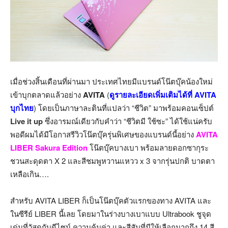
เมื่อช่วงสิ้นเดือนที่ผ่านมา ประเทศไทยมีแบรนด์โน๊ตบุ๊คน้องใหม่
เข้าบุกตลาดแล้วอย่าง
AVITA
(
ดูรายละเอียดเพิ่มเติมได้ที่ AVITA
บุกไทย
) โดยเป็นภาษาละตินที่แปลว่า “ชีวิต” มาพร้อมคอนเซ็ปต์
Live it up
ซึ่งอารมณ์เดียวกับคำว่า “ชีวิตมี ใช้ซะ” ได้ใช้แน่ครับ
พอดีผมได้มีโอกาสรีวิวโน๊ตบุ๊ครุ่นพิเศษของแบรนด์นี้อย่าง
AVITA
LIBER
Sakura Edition
โน๊ตบุ๊คบางเบา พร้อมลายดอกซากุระ
ชวนสะดุดตา X 2 และสีชมพูหวานแหวว x 3 จากรุ่นปกติ บาดตา
เหลือเกิน….
สำหรับ AVITA LIBER ก็เป็นโน๊ตบุ๊คตัวแรกของทาง AVITA และ
ในซีรีย์ LIBER นี้เลย โดยมาในร่างบางเบาแบบ Ultrabook ชูจุด
เด่นที่วัสดุกับดีไซน์ ความคุ้มค่า และสีสันที่มีให้เลือกมากถึง 14 สี