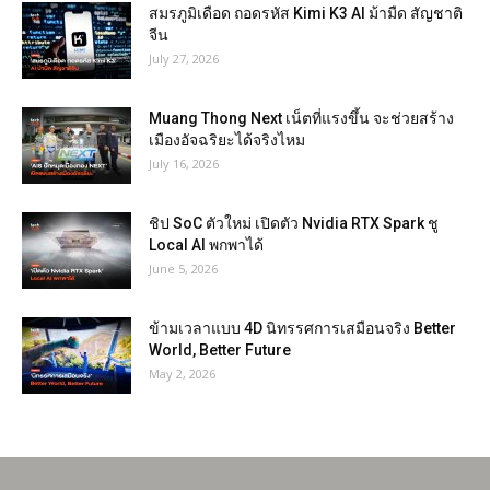
สมรภูมิเดือด ถอดรหัส Kimi K3 AI ม้ามืด สัญชาติ
จีน
July 27, 2026
Muang Thong Next เน็ตที่แรงขึ้น จะช่วยสร้าง
เมืองอัจฉริยะได้จริงไหม
July 16, 2026
ชิป SoC ตัวใหม่ เปิดตัว Nvidia RTX Spark ชู
Local AI พกพาได้
June 5, 2026
ข้ามเวลาแบบ 4D นิทรรศการเสมือนจริง Better
World, Better Future
May 2, 2026