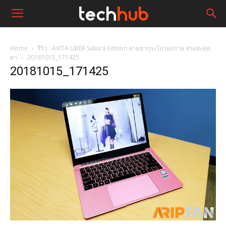
Home
รีวิว : AVITA LIBER Sakura Edition ลายซากุระโปรยปราย สวยสะดุด
ตา
20181015_171425
20181015_171425