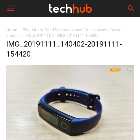
Home
รีวิว : Honor Band 5 สมาร์ทแบนสาย Fitness ตัวงาม ในราคา
ย่อมเยา
IMG_20191111_140402-20191111-154420
IMG_20191111_140402-20191111-
154420