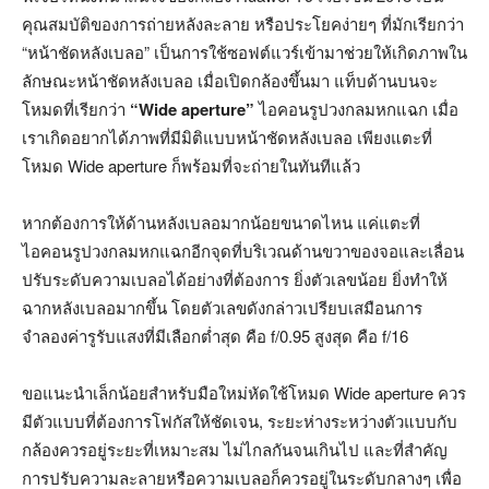
คุณสมบัติของการถ่ายหลังละลาย หรือประโยคง่ายๆ ที่มักเรียกว่า
“หน้าชัดหลังเบลอ” เป็นการใช้ซอฟต์แวร์เข้ามาช่วยให้เกิดภาพใน
ลักษณะหน้าชัดหลังเบลอ เมื่อเปิดกล้องขึ้นมา แท็บด้านบนจะ
โหมดที่เรียกว่า
“Wide aperture”
ไอคอนรูปวงกลมหกแฉก เมื่อ
เราเกิดอยากได้ภาพที่มีมิติแบบหน้าชัดหลังเบลอ เพียงแตะที่
โหมด Wide aperture ก็พร้อมที่จะถ่ายในทันทีแล้ว
หากต้องการให้ด้านหลังเบลอมากน้อยขนาดไหน แค่แตะที่
ไอคอนรูปวงกลมหกแฉกอีกจุดที่บริเวณด้านขวาของจอและเลื่อน
ปรับระดับความเบลอได้อย่างที่ต้องการ ยิ่งตัวเลขน้อย ยิ่งทำให้
ฉากหลังเบลอมากขึ้น โดยตัวเลขดังกล่าวเปรียบเสมือนการ
จำลองค่ารูรับแสงที่มีเลือกต่ำสุด คือ f/0.95 สูงสุด คือ f/16
ขอแนะนำเล็กน้อยสำหรับมือใหม่หัดใช้โหมด Wide aperture ควร
มีตัวแบบที่ต้องการโฟกัสให้ชัดเจน, ระยะห่างระหว่างตัวแบบกับ
กล้องควรอยู่ระยะที่เหมาะสม ไม่ไกลกันจนเกินไป และที่สำคัญ
การปรับความละลายหรือความเบลอก็ควรอยู่ในระดับกลางๆ เพื่อ