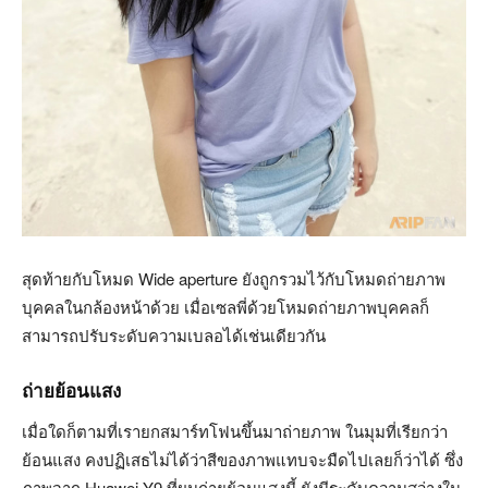
สุดท้ายกับโหมด Wide aperture ยังถูกรวมไว้กับโหมดถ่ายภาพ
บุคคลในกล้องหน้าด้วย เมื่อเซลพี่ด้วยโหมดถ่ายภาพบุคคลก็
สามารถปรับระดับความเบลอได้เช่นเดียวกัน
ถ่ายย้อนแสง
เมื่อใดก็ตามที่เรายกสมาร์ทโฟนขึ้นมาถ่ายภาพ ในมุมที่เรียกว่า
ย้อนแสง คงปฏิเสธไม่ได้ว่าสีของภาพแทบจะมืดไปเลยก็ว่าได้ ซึ่ง
ภาพจาก Huawei Y9 ที่ผมถ่ายย้อนแสงนี้ ยังมีระดับความสว่างใน