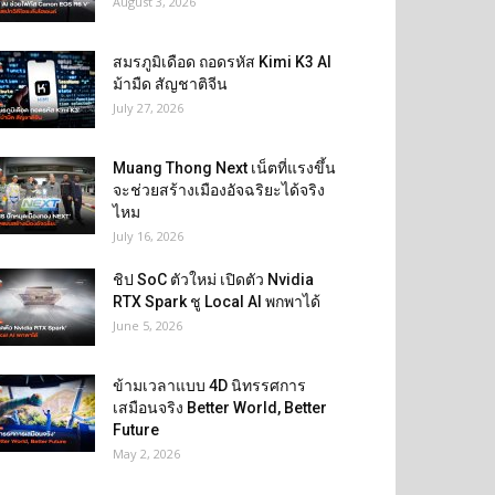
August 3, 2026
สมรภูมิเดือด ถอดรหัส Kimi K3 AI
ม้ามืด สัญชาติจีน
July 27, 2026
Muang Thong Next เน็ตที่แรงขึ้น
จะช่วยสร้างเมืองอัจฉริยะได้จริง
ไหม
July 16, 2026
ชิป SoC ตัวใหม่ เปิดตัว Nvidia
RTX Spark ชู Local AI พกพาได้
June 5, 2026
ข้ามเวลาแบบ 4D นิทรรศการ
เสมือนจริง Better World, Better
Future
May 2, 2026