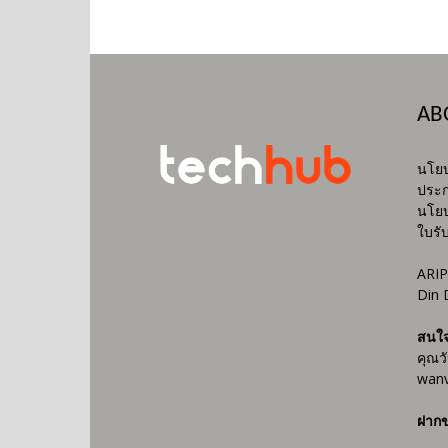
AB
นโยบ
ประก
นโยบ
ใบรั
ARIP
Din 
สนใ
คุณว
wanv
ฝากข