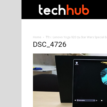
techhub
Home
รีวิว : Lenovo Yoga 920 รุ่น Star Wars Special E
DSC_4726