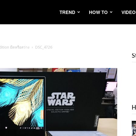
TREND
HOW TO
VIDEO
dition มืดหรือสว่าง
DSC_4726
S
H