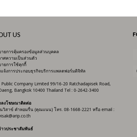
F
OUT US
ายการคุ้มครองข้อมูลส่วนบุคคล
าศความเป็นส่วนตัว
ายการใช้คุกกี้
บแจ้งการประกอบธุรกิจบริการแพลตฟอร์มดิจิทัล
 Public Company Limited 99/16-20 Ratchadapisek Road,
Daeng, Bangkok 10400 Thailand Tel : 0-2642-3400
จลงโฆษณาติดต่อ
ันวิสาข์ คำหอมรื่น (คุณแนน) โทร. 08-1668-2221 หรือ email :
isak@arip.co.th
่าวประชาสัมพันธ์