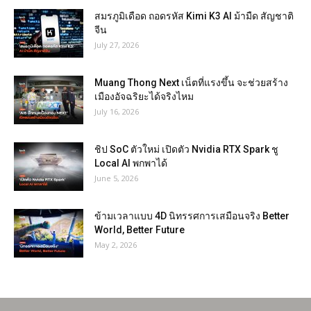
สมรภูมิเดือด ถอดรหัส Kimi K3 AI ม้ามืด สัญชาติ
จีน
July 27, 2026
Muang Thong Next เน็ตที่แรงขึ้น จะช่วยสร้าง
เมืองอัจฉริยะได้จริงไหม
July 16, 2026
ชิป SoC ตัวใหม่ เปิดตัว Nvidia RTX Spark ชู
Local AI พกพาได้
June 5, 2026
ข้ามเวลาแบบ 4D นิทรรศการเสมือนจริง Better
World, Better Future
May 2, 2026