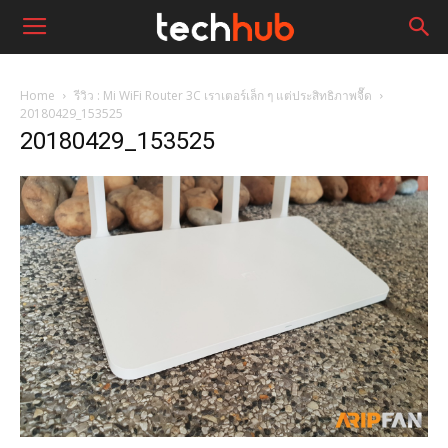
Home
รีวิว : Mi WiFi Router 3C เราเตอร์เล็ก ๆ แต่ประสิทธิภาพจื๊ด
20180429_153525
20180429_153525