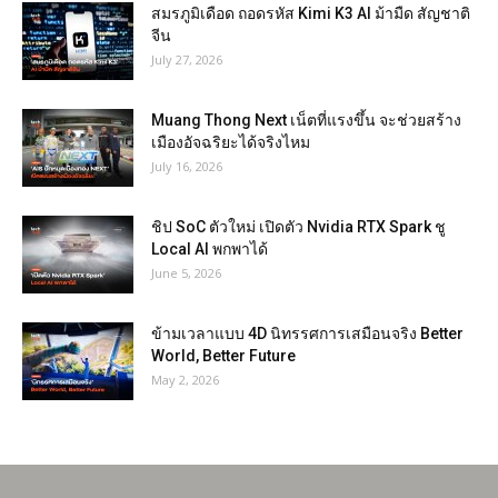
สมรภูมิเดือด ถอดรหัส Kimi K3 AI ม้ามืด สัญชาติ
จีน
July 27, 2026
Muang Thong Next เน็ตที่แรงขึ้น จะช่วยสร้าง
เมืองอัจฉริยะได้จริงไหม
July 16, 2026
ชิป SoC ตัวใหม่ เปิดตัว Nvidia RTX Spark ชู
Local AI พกพาได้
June 5, 2026
ข้ามเวลาแบบ 4D นิทรรศการเสมือนจริง Better
World, Better Future
May 2, 2026