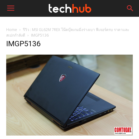
Home
รีวิว : MSI GL62M 7REX โน๊ตบุ๊คเกมมิ่งร่างเบา ฟีเจอร์ครบ ราคาและ
สเปกกำลังดี
IMGP5136
IMGP5136