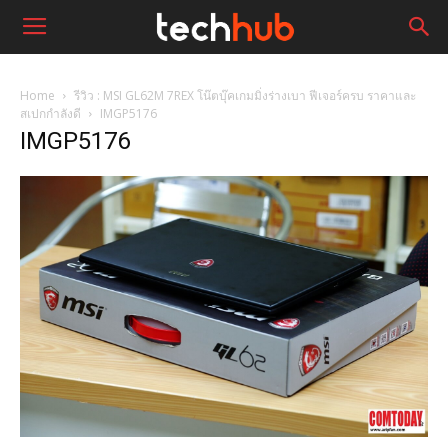
Home
รีวิว : MSI GL62M 7REX โน๊ตบุ๊คเกมมิ่งร่างเบา ฟีเจอร์ครบ ราคาและ
สเปกกำลังดี
IMGP5176
IMGP5176