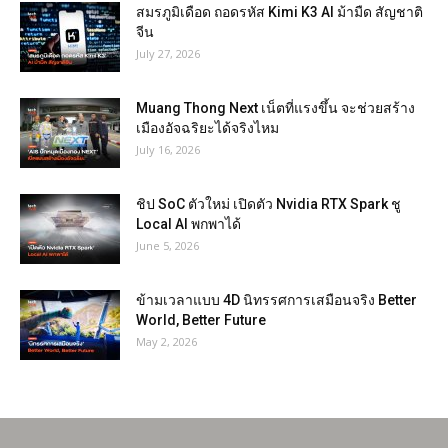
สมรภูมิเดือด ถอดรหัส Kimi K3 AI ม้ามืด สัญชาติ
จีน
July 27, 2026
Muang Thong Next เน็ตที่แรงขึ้น จะช่วยสร้าง
เมืองอัจฉริยะได้จริงไหม
July 16, 2026
ชิป SoC ตัวใหม่ เปิดตัว Nvidia RTX Spark ชู
Local AI พกพาได้
June 5, 2026
ข้ามเวลาแบบ 4D นิทรรศการเสมือนจริง Better
World, Better Future
May 2, 2026