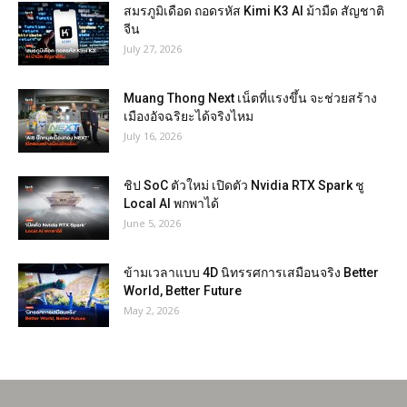
สมรภูมิเดือด ถอดรหัส Kimi K3 AI ม้ามืด สัญชาติ
จีน
July 27, 2026
Muang Thong Next เน็ตที่แรงขึ้น จะช่วยสร้าง
เมืองอัจฉริยะได้จริงไหม
July 16, 2026
ชิป SoC ตัวใหม่ เปิดตัว Nvidia RTX Spark ชู
Local AI พกพาได้
June 5, 2026
ข้ามเวลาแบบ 4D นิทรรศการเสมือนจริง Better
World, Better Future
May 2, 2026