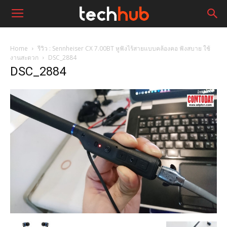
Home
รีวิว : Sennheiser CX 7.00BT หูฟังไร้สายแบบคล้องคอ ฟังสบาย ใช้
งานสะดวก
DSC_2884
DSC_2884