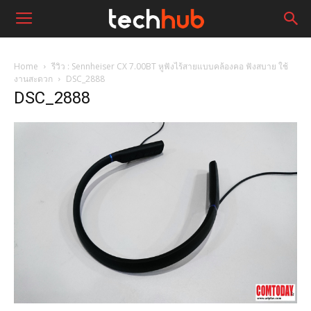
Home
รีวิว : Sennheiser CX 7.00BT หูฟังไร้สายแบบคล้องคอ ฟังสบาย ใช้
งานสะดวก
DSC_2888
DSC_2888