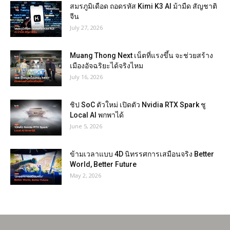
สมรภูมิเดือด ถอดรหัส Kimi K3 AI ม้ามืด สัญชาติ
จีน
July 27, 2026
Muang Thong Next เน็ตที่แรงขึ้น จะช่วยสร้าง
เมืองอัจฉริยะได้จริงไหม
July 16, 2026
ชิป SoC ตัวใหม่ เปิดตัว Nvidia RTX Spark ชู
Local AI พกพาได้
June 5, 2026
ข้ามเวลาแบบ 4D นิทรรศการเสมือนจริง Better
World, Better Future
May 2, 2026