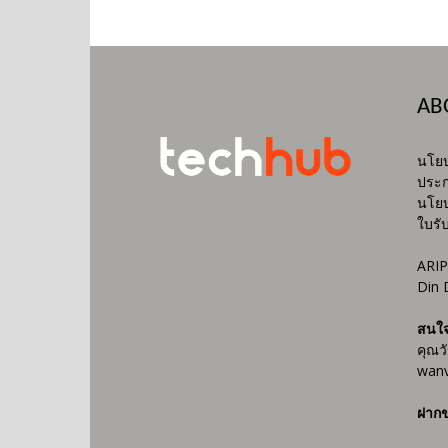
AB
นโยบ
ประก
นโยบ
ใบรั
ARIP
Din 
สนใ
คุณว
wanv
ฝากข