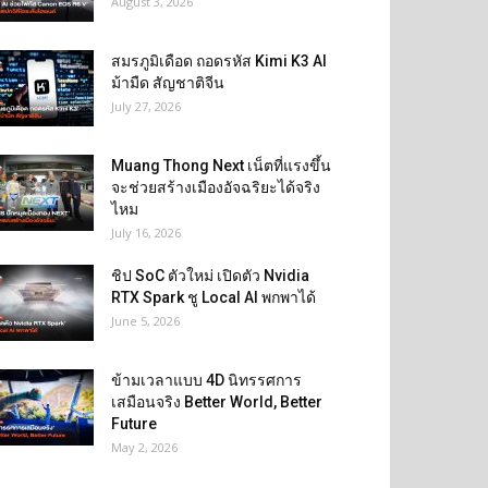
August 3, 2026
สมรภูมิเดือด ถอดรหัส Kimi K3 AI
ม้ามืด สัญชาติจีน
July 27, 2026
Muang Thong Next เน็ตที่แรงขึ้น
จะช่วยสร้างเมืองอัจฉริยะได้จริง
ไหม
July 16, 2026
ชิป SoC ตัวใหม่ เปิดตัว Nvidia
RTX Spark ชู Local AI พกพาได้
June 5, 2026
ข้ามเวลาแบบ 4D นิทรรศการ
เสมือนจริง Better World, Better
Future
May 2, 2026