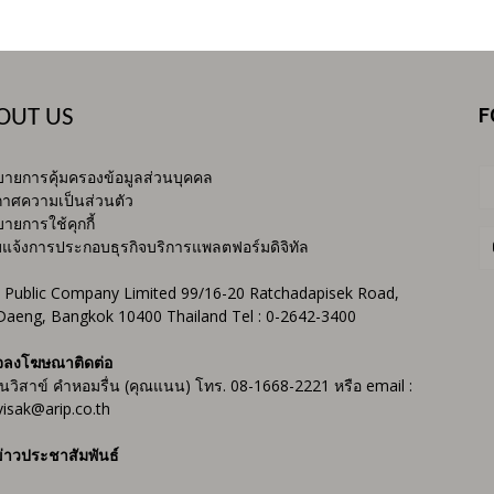
F
OUT US
ายการคุ้มครองข้อมูลส่วนบุคคล
าศความเป็นส่วนตัว
ายการใช้คุกกี้
บแจ้งการประกอบธุรกิจบริการแพลตฟอร์มดิจิทัล
 Public Company Limited 99/16-20 Ratchadapisek Road,
Daeng, Bangkok 10400 Thailand Tel : 0-2642-3400
จลงโฆษณาติดต่อ
ันวิสาข์ คำหอมรื่น (คุณแนน) โทร. 08-1668-2221 หรือ email :
isak@arip.co.th
่าวประชาสัมพันธ์